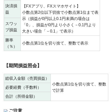
決済損
【FXアプリ、FXスマホサイト】
益
小数点第2位以下切捨で小数点第1位まで表
示（損益が0円以上0.1円未満の場合は
スワッ
「0」、損益が0円より小さく－0.1円より
プ損益
大きい場合「－0.1」で表示）
勝率
小数点第1位を切り捨て、整数で表示
（％）
【期間損益照会】
総収入金額（売買損益）
小数点第1位を切り捨て、整数
必要経費（手数料）
で計算
合計（所得金額）
ご注意