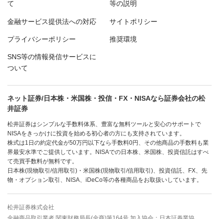
て
等の説明
金融サービス提供法への対応
サイトポリシー
プライバシーポリシー
推奨環境
SNS等の情報発信サービスに
ついて
ネット証券/日本株・米国株・投信・FX・NISAなら証券会社の松
井証券
松井証券はシンプルな手数料体系、豊富な無料ツールと安心のサポートで
NISAをきっかけに投資を始める初心者の方にも支持されています。
株式は1日の約定代金が50万円以下なら手数料0円、その他商品の手数料も業
界最安水準でご提供しています。NISAでの日本株、米国株、投資信託はすべ
て売買手数料が無料です。
日本株(現物取引/信用取引)・米国株(現物取引/信用取引)、投資信託、FX、先
物・オプション取引、NISA、iDeCo等の各種商品をお取扱いしています。
松井証券株式会社
金融商品取引業者 関東財務局長(金商)第164号 加入協会：日本証券業協