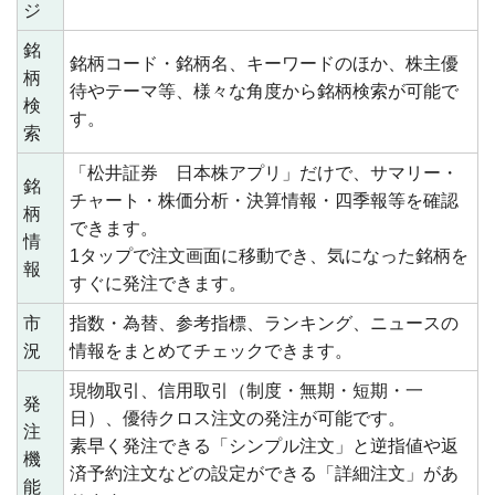
ジ
銘
銘柄コード・銘柄名、キーワードのほか、株主優
柄
待やテーマ等、様々な角度から銘柄検索が可能で
検
す。
索
「松井証券 日本株アプリ」だけで、サマリー・
銘
チャート・株価分析・決算情報・四季報等を確認
柄
できます。
情
1タップで注文画面に移動でき、気になった銘柄を
報
すぐに発注できます。
市
指数・為替、参考指標、ランキング、ニュースの
況
情報をまとめてチェックできます。
現物取引、信用取引（制度・無期・短期・一
発
日）、優待クロス注文の発注が可能です。
注
素早く発注できる「シンプル注文」と逆指値や返
機
済予約注文などの設定ができる「詳細注文」があ
能