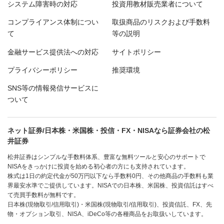
システム障害時の対応
投資用教材販売業者について
コンプライアンス体制につい
取扱商品のリスクおよび手数料
て
等の説明
金融サービス提供法への対応
サイトポリシー
プライバシーポリシー
推奨環境
SNS等の情報発信サービスに
ついて
ネット証券/日本株・米国株・投信・FX・NISAなら証券会社の松
井証券
松井証券はシンプルな手数料体系、豊富な無料ツールと安心のサポートで
NISAをきっかけに投資を始める初心者の方にも支持されています。
株式は1日の約定代金が50万円以下なら手数料0円、その他商品の手数料も業
界最安水準でご提供しています。NISAでの日本株、米国株、投資信託はすべ
て売買手数料が無料です。
日本株(現物取引/信用取引)・米国株(現物取引/信用取引)、投資信託、FX、先
物・オプション取引、NISA、iDeCo等の各種商品をお取扱いしています。