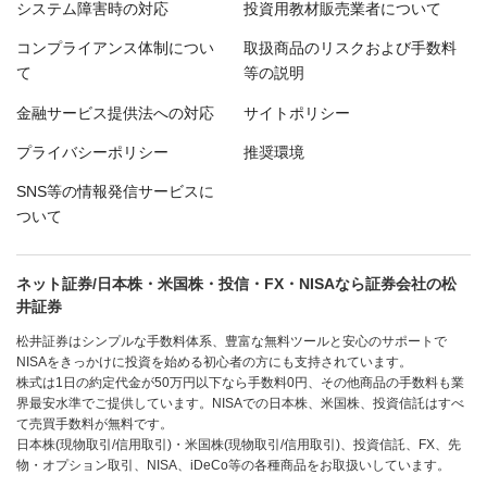
システム障害時の対応
投資用教材販売業者について
コンプライアンス体制につい
取扱商品のリスクおよび手数料
て
等の説明
金融サービス提供法への対応
サイトポリシー
プライバシーポリシー
推奨環境
SNS等の情報発信サービスに
ついて
ネット証券/日本株・米国株・投信・FX・NISAなら証券会社の松
井証券
松井証券はシンプルな手数料体系、豊富な無料ツールと安心のサポートで
NISAをきっかけに投資を始める初心者の方にも支持されています。
株式は1日の約定代金が50万円以下なら手数料0円、その他商品の手数料も業
界最安水準でご提供しています。NISAでの日本株、米国株、投資信託はすべ
て売買手数料が無料です。
日本株(現物取引/信用取引)・米国株(現物取引/信用取引)、投資信託、FX、先
物・オプション取引、NISA、iDeCo等の各種商品をお取扱いしています。