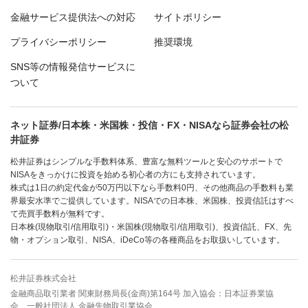
金融サービス提供法への対応
サイトポリシー
プライバシーポリシー
推奨環境
SNS等の情報発信サービスに
ついて
ネット証券/日本株・米国株・投信・FX・NISAなら証券会社の松
井証券
松井証券はシンプルな手数料体系、豊富な無料ツールと安心のサポートで
NISAをきっかけに投資を始める初心者の方にも支持されています。
株式は1日の約定代金が50万円以下なら手数料0円、その他商品の手数料も業
界最安水準でご提供しています。NISAでの日本株、米国株、投資信託はすべ
て売買手数料が無料です。
日本株(現物取引/信用取引)・米国株(現物取引/信用取引)、投資信託、FX、先
物・オプション取引、NISA、iDeCo等の各種商品をお取扱いしています。
松井証券株式会社
金融商品取引業者 関東財務局長(金商)第164号 加入協会：日本証券業協
会、一般社団法人 金融先物取引業協会