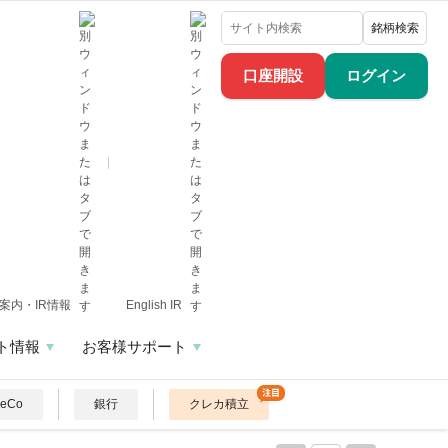
銘柄検索
口座開設
ログイン
案内・IR情報
English IR
ト情報
お客様サポート
DeCo
銀行
クレカ積立