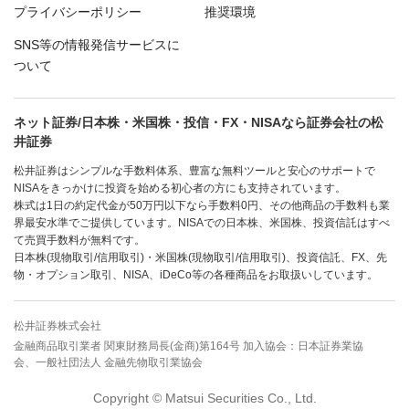
プライバシーポリシー
推奨環境
SNS等の情報発信サービスに
ついて
ネット証券/日本株・米国株・投信・FX・NISAなら証券会社の松
井証券
松井証券はシンプルな手数料体系、豊富な無料ツールと安心のサポートで
NISAをきっかけに投資を始める初心者の方にも支持されています。
株式は1日の約定代金が50万円以下なら手数料0円、その他商品の手数料も業
界最安水準でご提供しています。NISAでの日本株、米国株、投資信託はすべ
て売買手数料が無料です。
日本株(現物取引/信用取引)・米国株(現物取引/信用取引)、投資信託、FX、先
物・オプション取引、NISA、iDeCo等の各種商品をお取扱いしています。
松井証券株式会社
金融商品取引業者 関東財務局長(金商)第164号 加入協会：日本証券業協
会、一般社団法人 金融先物取引業協会
Copyright © Matsui Securities Co., Ltd.