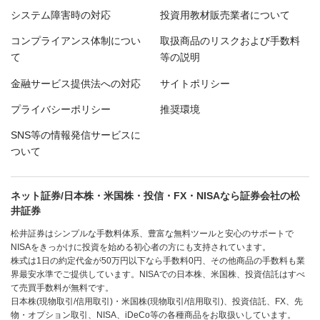
システム障害時の対応
投資用教材販売業者について
コンプライアンス体制につい
取扱商品のリスクおよび手数料
て
等の説明
金融サービス提供法への対応
サイトポリシー
プライバシーポリシー
推奨環境
SNS等の情報発信サービスに
ついて
ネット証券/日本株・米国株・投信・FX・NISAなら証券会社の松
井証券
松井証券はシンプルな手数料体系、豊富な無料ツールと安心のサポートで
NISAをきっかけに投資を始める初心者の方にも支持されています。
株式は1日の約定代金が50万円以下なら手数料0円、その他商品の手数料も業
界最安水準でご提供しています。NISAでの日本株、米国株、投資信託はすべ
て売買手数料が無料です。
日本株(現物取引/信用取引)・米国株(現物取引/信用取引)、投資信託、FX、先
物・オプション取引、NISA、iDeCo等の各種商品をお取扱いしています。