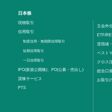
日本株
現物取引
立会外
信用取引
ETF/RE
制度信用・無期限信用取引
逆指値
短期信用取引
ベストマ
一日信用取引
クロス
IPO(新規公開株)、PO(公募・売出し)
総合口
貸株サービス
お取引
PTS