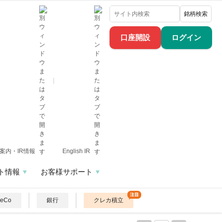
銘柄検索
口座開設
ログイン
案内・IR情報
English IR
ト情報
お客様サポート
DeCo
銀行
クレカ積立