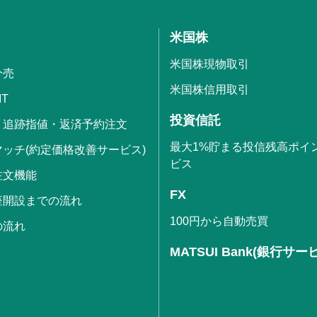
米国株
米国株現物取引
分売
米国株信用取引
IT
投資信託
・追跡指値・返済予約注文
最大1%貯まる投信残高ポイ
ッチ(約定価格改善サービス)
ビス
注文機能
FX
座開設までの流れ
100円から自動売買
の流れ
MATSUI Bank(銀行サー