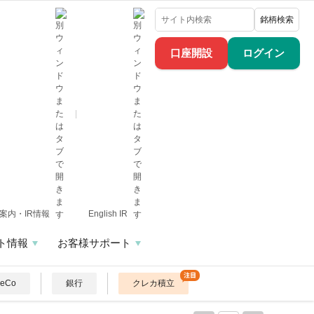
銘柄検索
口座開設
ログイン
案内・IR情報
English IR
ト情報
お客様サポート
DeCo
銀行
クレカ積立