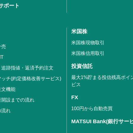
サポート
米国株
米国株現物取引
分売
米国株信用取引
IT
投資信託
・追跡指値・返済予約注文
最大1%貯まる投信残高ポイ
ッチ(約定価格改善サービス)
ビス
注文機能
FX
座開設までの流れ
100円から自動売買
の流れ
MATSUI Bank(銀行サー