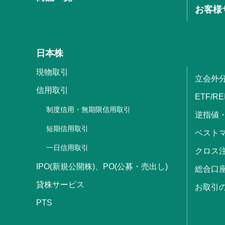
お客様
日本株
現物取引
立会外
信用取引
ETF/RE
制度信用・無期限信用取引
逆指値
短期信用取引
ベストマ
一日信用取引
クロス
IPO(新規公開株)、PO(公募・売出し)
総合口
貸株サービス
お取引
PTS