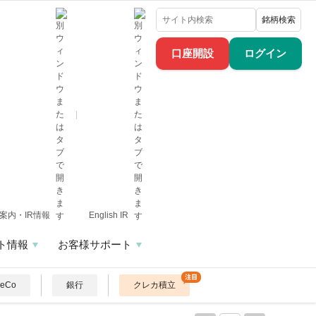
銘柄検索
口座開設
ログイン
案内・IR情報
English IR
ト情報
お客様サポート
DeCo
銀行
クレカ積立