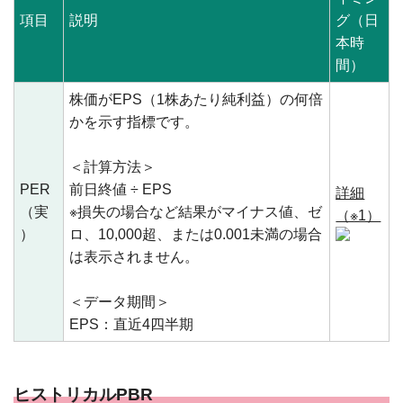
項目
説明
グ（日
本時
間）
株価がEPS（1株あたり純利益）の何倍
かを示す指標です。
＜計算方法＞
PER
前日終値 ÷ EPS
詳細
（実
※損失の場合など結果がマイナス値、ゼ
（※1）
）
ロ、10,000超、または0.001未満の場合
は表示されません。
＜データ期間＞
EPS：直近4四半期
ヒストリカルPBR