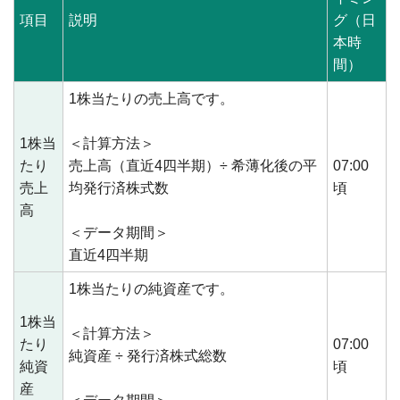
項目
説明
グ（日
本時
間）
1株当たりの売上高です。
1株当
＜計算方法＞
たり
売上高（直近4四半期）÷ 希薄化後の平
07:00
売上
均発行済株式数
頃
高
＜データ期間＞
直近4四半期
1株当たりの純資産です。
1株当
＜計算方法＞
たり
07:00
純資産 ÷ 発行済株式総数
純資
頃
産