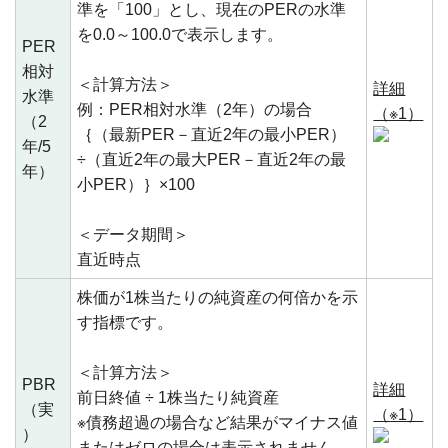
準を「100」とし、現在のPERの水準
を0.0～100.0で表示します。
PER
相対
＜計算方法＞
詳細
水準
例：PER相対水準（2年）の場合
（※1）
（2
｛（最新PER－直近2年の最小PER）
年/5
÷（直近2年の最大PER－直近2年の最
年）
小PER）｝×100
＜データ期間＞
直近時点
株価が1株当たりの純資産の何倍かを示
す指標です。
＜計算方法＞
PBR
詳細
前日終値 ÷ 1株当たり純資産
（実
（※1）
※債務超過の場合など結果がマイナス値
）
またはゼロの場合は表示されません。