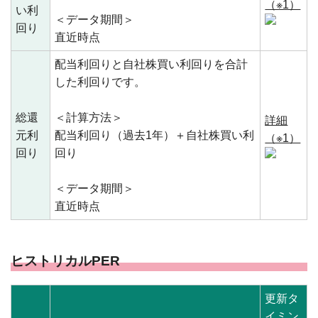
（※1）
い利
＜データ期間＞
回り
直近時点
配当利回りと自社株買い利回りを合計
した利回りです。
総還
＜計算方法＞
詳細
元利
配当利回り（過去1年）＋自社株買い利
（※1）
回り
回り
＜データ期間＞
直近時点
ヒストリカルPER
更新タ
イミン