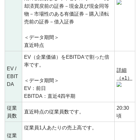
却済買戻前の証券－現金及び現金同等
物－市場性のある有価証券－購入済転
売前の証券－借入証券
＜データ期間＞
直近時点
EV（企業価値）をEBITDAで割った倍
率です。
EV /
詳細
EBIT
（※1）
＜データ期間＞
DA
EV：前日
EBITDA：直近4四半期
従業
20:30
直近時点の従業員数です。
員数
頃
従業員1人あたりの売上高です。
従業