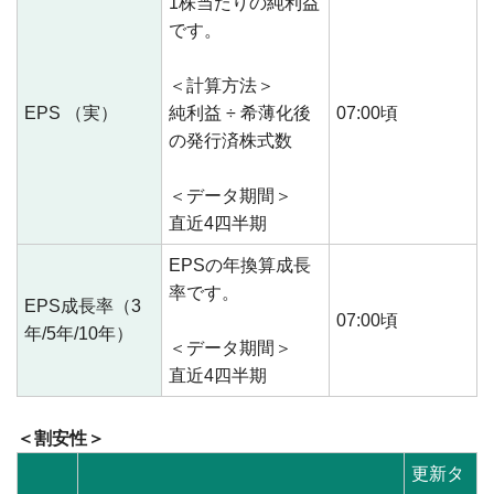
1株当たりの純利益
です。
＜計算方法＞
EPS （実）
純利益 ÷ 希薄化後
07:00頃
の発行済株式数
＜データ期間＞
直近4四半期
EPSの年換算成長
率です。
EPS成長率（3
07:00頃
年/5年/10年）
＜データ期間＞
直近4四半期
＜割安性＞
更新タ