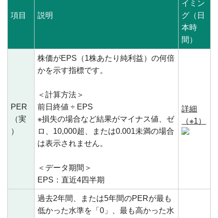
イミン
項目
説明
グ（日
本時
間）
株価がEPS（1株あたり純利益）の何倍
かを示す指標です。
＜計算方法＞
PER
前日終値 ÷ EPS
詳細
（実
※損失の場合など結果がマイナス値、ゼ
（※1）
）
ロ、10,000超、または0.001未満の場合
は表示されません。
＜データ期間＞
EPS：直近4四半期
過去2年間、または5年間のPERが最も
低かった水準を「0」、最も高かった水