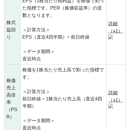
EPS（1株当たり純利益）を株価で割っ
た指標です。PER（株価収益率）の逆
数となります。
株式
詳細
益回
＜計算方法＞
（※1）
り
EPS（直近4四半期）÷ 前日終値
＜データ期間＞
直近時点
株価を1株当たり売上高で割った指標で
す。
株価
売上
＜計算方法＞
詳細
高倍
前日終値 ÷ 1株当たり売上高（直近4四
（※1）
率
半期）
（PS
R）
＜データ期間＞
直近時点