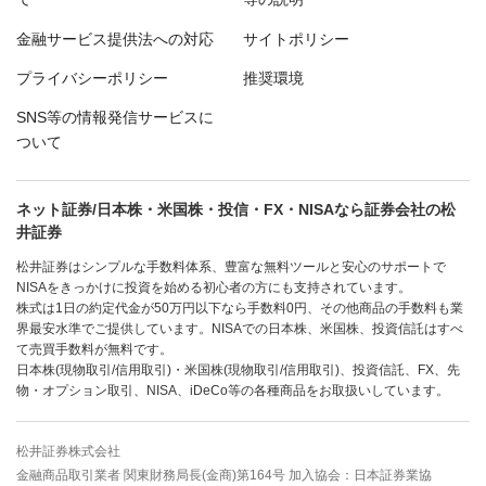
金融サービス提供法への対応
サイトポリシー
プライバシーポリシー
推奨環境
SNS等の情報発信サービスに
ついて
ネット証券/日本株・米国株・投信・FX・NISAなら証券会社の松
井証券
松井証券はシンプルな手数料体系、豊富な無料ツールと安心のサポートで
NISAをきっかけに投資を始める初心者の方にも支持されています。
株式は1日の約定代金が50万円以下なら手数料0円、その他商品の手数料も業
界最安水準でご提供しています。NISAでの日本株、米国株、投資信託はすべ
て売買手数料が無料です。
日本株(現物取引/信用取引)・米国株(現物取引/信用取引)、投資信託、FX、先
物・オプション取引、NISA、iDeCo等の各種商品をお取扱いしています。
松井証券株式会社
金融商品取引業者 関東財務局長(金商)第164号 加入協会：日本証券業協