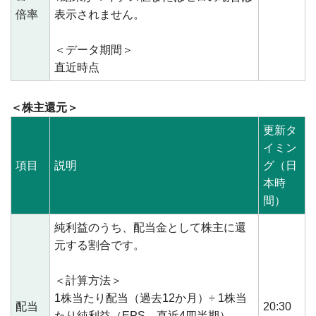
倍率
表示されません。
＜データ期間＞
直近時点
＜株主還元＞
更新タ
イミン
項目
説明
グ（日
本時
間）
純利益のうち、配当金として株主に還
元する割合です。
＜計算方法＞
1株当たり配当（過去12か月）÷ 1株当
配当
20:30
たり純利益（EPS、直近4四半期）