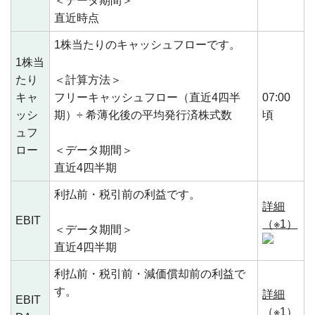
＜データ期間＞
直近時点
1株当たりのキャッシュフローです。
1株当
たり
＜計算方法＞
キャ
フリーキャッシュフロー（直近4四半
07:00
ッシ
期）÷ 希薄化後の平均発行済株式数
頃
ュフ
ロー
＜データ期間＞
直近4四半期
利払前・税引前の利益です。
詳細
EBIT
（※1）
＜データ期間＞
直近4四半期
利払前・税引前・減価償却前の利益で
す。
詳細
EBIT
（※1）