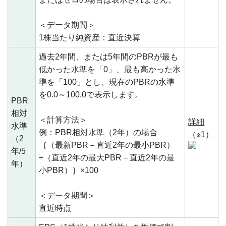
＜データ期間＞
1株当たり純資産：直近決算
過去2年間、または5年間のPBRが最も
低かった水準を「0」、最も高かった水
準を「100」とし、現在のPBRの水準
を0.0～100.0で表示します。
PBR
相対
＜計算方法＞
詳細
水準
例：PBR相対水準（2年）の場合
（※1）
（2
｛（最新PBR－直近2年の最小PBR）
年/5
÷（直近2年の最大PBR－直近2年の最
年）
小PBR）｝×100
＜データ期間＞
直近時点