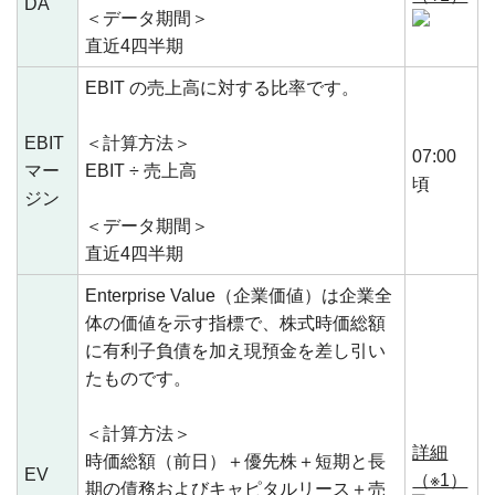
DA
＜データ期間＞
直近4四半期
EBIT の売上高に対する比率です。
EBIT
＜計算方法＞
07:00
マー
EBIT ÷ 売上高
頃
ジン
＜データ期間＞
直近4四半期
Enterprise Value（企業価値）は企業全
体の価値を示す指標で、株式時価総額
に有利子負債を加え現預金を差し引い
たものです。
＜計算方法＞
詳細
時価総額（前日）＋優先株＋短期と長
EV
（※1）
期の債務およびキャピタルリース＋売