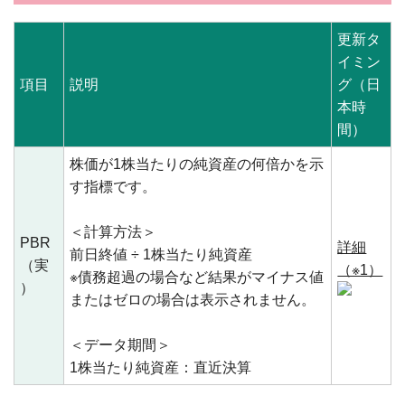
更新タ
イミン
項目
説明
グ（日
本時
間）
株価が1株当たりの純資産の何倍かを示
す指標です。
＜計算方法＞
PBR
詳細
前日終値 ÷ 1株当たり純資産
（実
（※1）
※債務超過の場合など結果がマイナス値
）
またはゼロの場合は表示されません。
＜データ期間＞
1株当たり純資産：直近決算