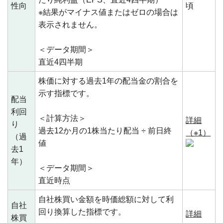
性向
頃
※結果がマイナス値またはゼロの場合は
表示されません。
＜データ期間＞
直近4四半期
株価に対する過去1年の配当金の割合を
示す指標です。
配当
利回
＜計算方法＞
詳細
り
過去12か月の1株当たり配当 ÷ 前日終
（※1）
（過
値
去1
年）
＜データ期間＞
直近時点
自社株買い金額を時価総額に対して利
自社
回り換算した指標です。
詳細
株買