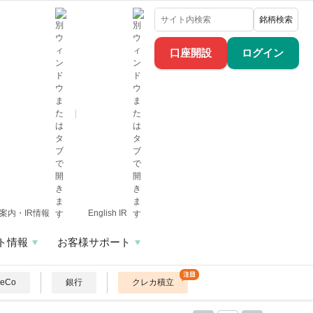
銘柄検索
口座開設
ログイン
案内・IR情報
English IR
ト情報
お客様サポート
DeCo
銀行
クレカ積立