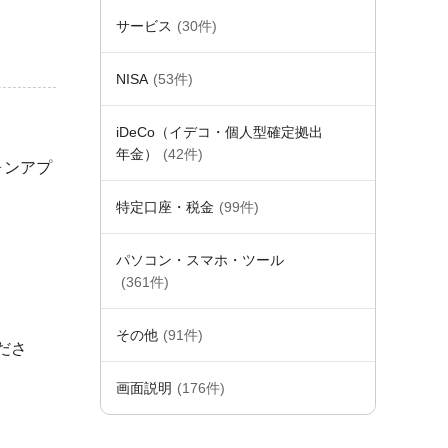
サービス
(30件)
NISA
(53件)
iDeCo（イデコ・個人型確定拠出
年金）
(42件)
ォンアプ
特定口座・税金
(99件)
パソコン・スマホ・ツール
(361件)
その他
(91件)
ださ
画面説明
(176件)