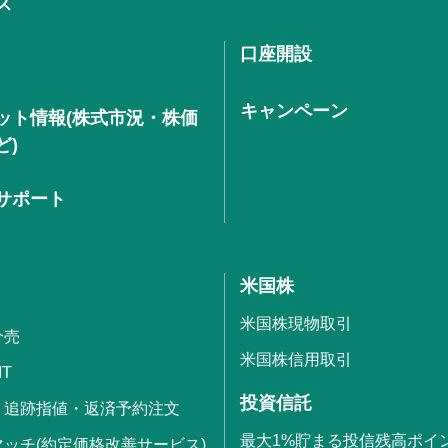
ス
口座開設
キャンペーン
ット情報(株式市況・株価
ど)
サポート
米国株
米国株現物取引
分売
米国株信用取引
IT
投資信託
・追跡指値・返済予約注文
最大1%貯まる投信残高ポイ
ッチ(約定価格改善サービス)