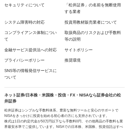
セキュリティについて
「松井証券」の名前を無断使用
する業者
システム障害時の対応
投資用教材販売業者について
コンプライアンス体制につい
取扱商品のリスクおよび手数料
て
等の説明
金融サービス提供法への対応
サイトポリシー
プライバシーポリシー
推奨環境
SNS等の情報発信サービスに
ついて
ネット証券/日本株・米国株・投信・FX・NISAなら証券会社の松
井証券
松井証券はシンプルな手数料体系、豊富な無料ツールと安心のサポートで
NISAをきっかけに投資を始める初心者の方にも支持されています。
株式は1日の約定代金が50万円以下なら手数料0円、その他商品の手数料も業
界最安水準でご提供しています。NISAでの日本株、米国株、投資信託はすべ