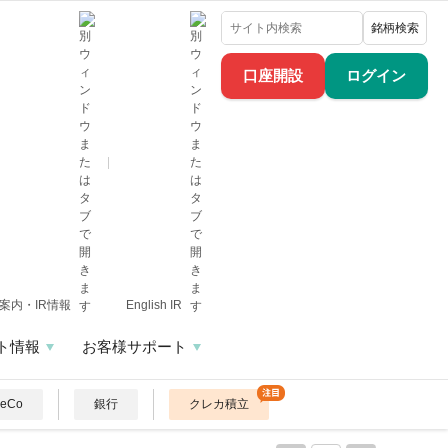
銘柄検索
口座開設
ログイン
案内・IR情報
English IR
ト情報
お客様サポート
DeCo
銀行
クレカ積立