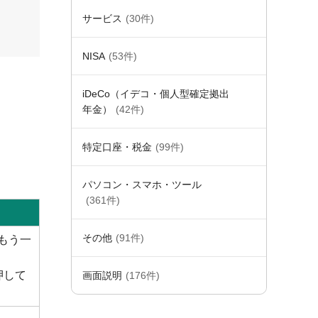
サービス
(30件)
NISA
(53件)
iDeCo（イデコ・個人型確定拠出
年金）
(42件)
特定口座・税金
(99件)
パソコン・スマホ・ツール
(361件)
その他
(91件)
もう一
押して
画面説明
(176件)