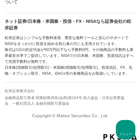
ついて
ネット証券/日本株・米国株・投信・FX・NISAなら証券会社の松
井証券
松井証券はシンプルな手数料体系、豊富な無料ツールと安心のサポートで
NISAをきっかけに投資を始める初心者の方にも支持されています。
株式は1日の約定代金が50万円以下なら手数料0円、その他商品の手数料も業
界最安水準でご提供しています。NISAでの日本株、米国株、投資信託はすべ
て売買手数料が無料です。
日本株(現物取引/信用取引)・米国株(現物取引/信用取引)、投資信託、FX、先
物・オプション取引、NISA、iDeCo等の各種商品をお取扱いしています。
松井証券株式会社
金融商品取引業者 関東財務局長(金商)第164号 加入協会：日本証券業協
会、一般社団法人 金融先物取引業協会
Copyright © Matsui Securities Co., Ltd.
メニュー