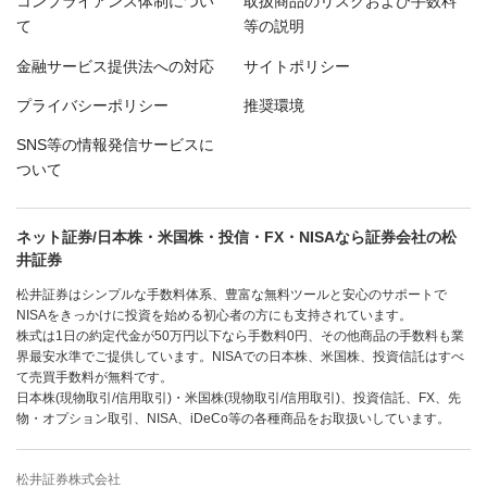
コンプライアンス体制につい
取扱商品のリスクおよび手数料
て
等の説明
金融サービス提供法への対応
サイトポリシー
プライバシーポリシー
推奨環境
SNS等の情報発信サービスに
ついて
ネット証券/日本株・米国株・投信・FX・NISAなら証券会社の松
井証券
松井証券はシンプルな手数料体系、豊富な無料ツールと安心のサポートで
NISAをきっかけに投資を始める初心者の方にも支持されています。
株式は1日の約定代金が50万円以下なら手数料0円、その他商品の手数料も業
界最安水準でご提供しています。NISAでの日本株、米国株、投資信託はすべ
て売買手数料が無料です。
日本株(現物取引/信用取引)・米国株(現物取引/信用取引)、投資信託、FX、先
物・オプション取引、NISA、iDeCo等の各種商品をお取扱いしています。
松井証券株式会社