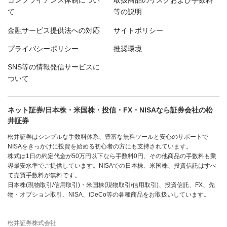
て
等の説明
金融サービス提供法への対応
サイトポリシー
プライバシーポリシー
推奨環境
SNS等の情報発信サービスに
ついて
ネット証券/日本株・米国株・投信・FX・NISAなら証券会社の松
井証券
松井証券はシンプルな手数料体系、豊富な無料ツールと安心のサポートで
NISAをきっかけに投資を始める初心者の方にも支持されています。
株式は1日の約定代金が50万円以下なら手数料0円、その他商品の手数料も業
界最安水準でご提供しています。NISAでの日本株、米国株、投資信託はすべ
て売買手数料が無料です。
日本株(現物取引/信用取引)・米国株(現物取引/信用取引)、投資信託、FX、先
物・オプション取引、NISA、iDeCo等の各種商品をお取扱いしています。
松井証券株式会社