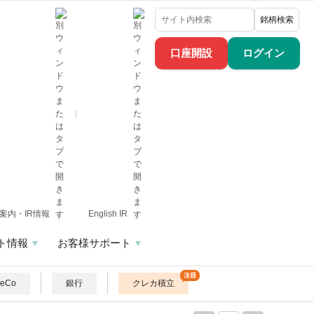
銘柄検索
口座開設
ログイン
案内・IR情報
English IR
ト情報
お客様サポート
DeCo
銀行
クレカ積立