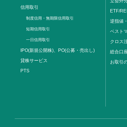
立会外
信用取引
ETF/RE
制度信用・無期限信用取引
逆指値
短期信用取引
ベストマ
一日信用取引
クロス
IPO(新規公開株)、PO(公募・売出し)
総合口
貸株サービス
お取引
PTS