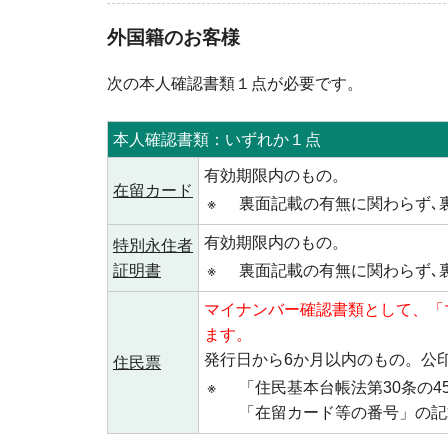
外国籍のお客様
次の本人確認書類１点が必要です。
本人確認書類：いずれか１点
有効期限内のもの。
在留カード
※
裏面記載の有無に関わらず､
有効期限内のもの。
特別永住者
証明書
※
裏面記載の有無に関わらず､
マイナンバー確認書類として、「
ます。
発行日から6か月以内のもの。公
住民票
※
「住民基本台帳法第30条の
「在留カード等の番号」の記