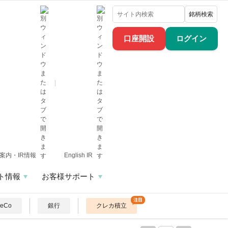
銘柄検索
口座開設
ログイン
案内・IR情報
English IR
ト情報
お客様サポート
DeCo
銀行
クレカ積立