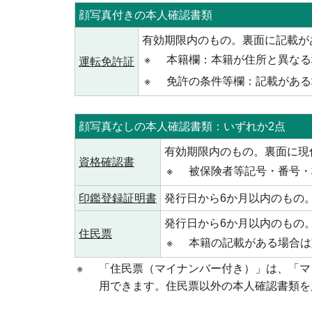
顔写真付きの本人確認書類
有効期限内のもの。裏面に記載が
※
本籍欄：本籍が住所と異なる
運転免許証
※
免許の条件等欄：記載がある
顔写真なしの本人確認書類：いずれか2点
有効期限内のもの。裏面に現
資格確認書
※
被保険者等記号・番号・
印鑑登録証明書
発行日から6か月以内のもの
発行日から6か月以内のもの
住民票
※
本籍の記載がある場合は
※
「住民票（マイナンバー付き）」は、「マ
用できます。住民票以外の本人確認書類を