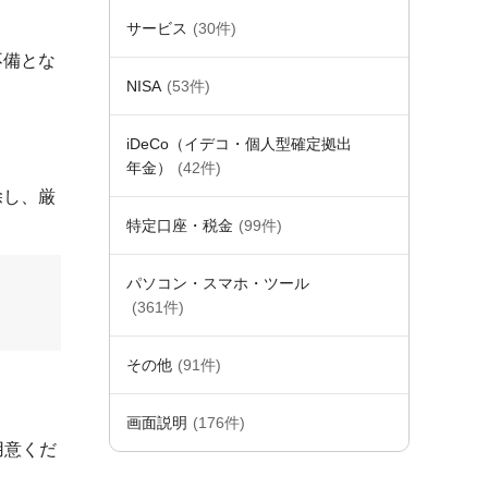
サービス
(30件)
不備とな
NISA
(53件)
iDeCo（イデコ・個人型確定拠出
年金）
(42件)
除し、厳
特定口座・税金
(99件)
パソコン・スマホ・ツール
(361件)
その他
(91件)
画面説明
(176件)
用意くだ