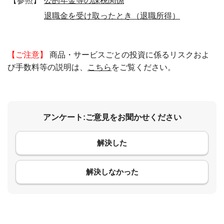
【参照】
公的年金等の課税関係
退職金を受け取ったとき（退職所得）
【ご注意】
商品・サービスごとの投資に係るリスクおよ
び手数料等の説明は、
こちら
をご覧ください。
アンケート:ご意見をお聞かせください
解決した
コメント
解決しなかった