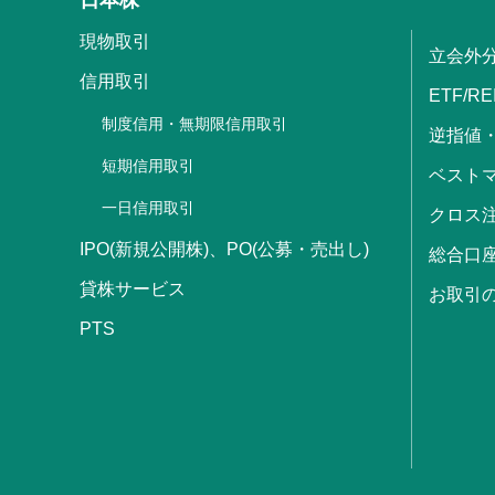
現物取引
立会外
信用取引
ETF/RE
制度信用・無期限信用取引
逆指値
短期信用取引
ベストマ
一日信用取引
クロス
IPO(新規公開株)、PO(公募・売出し)
総合口
貸株サービス
お取引
PTS