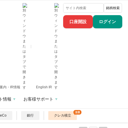
銘柄検索
口座開設
ログイン
案内・IR情報
English IR
ト情報
お客様サポート
DeCo
銀行
クレカ積立