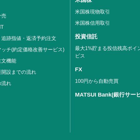
米国株現物取引
分売
米国株信用取引
IT
投資信託
・追跡指値・返済予約注文
最大1%貯まる投信残高ポイ
ッチ(約定価格改善サービス)
ビス
注文機能
FX
座開設までの流れ
100円から自動売買
の流れ
MATSUI Bank(銀行サー