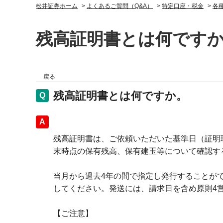
松井証券ホーム
>
よくあるご質問（Q&A）
>
特定口座・税金
>
各
残高証明書とは何です
戻る
残高証明書とは何ですか。
回答
残高証明書は、ご依頼いただいた基準日（証明
末時点の保有残高、保有建玉等について確認す
当月から過去4年の間で指定し発行することが
してください。発送には、請求日を含め原則4
【ご注意】