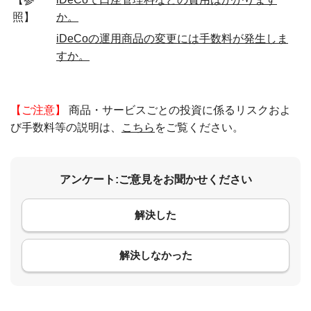
照】
か。
iDeCoの運用商品の変更には手数料が発生しま
すか。
【ご注意】
商品・サービスごとの投資に係るリスクおよ
び手数料等の説明は、
こちら
をご覧ください。
アンケート:ご意見をお聞かせください
解決した
コメント
解決しなかった