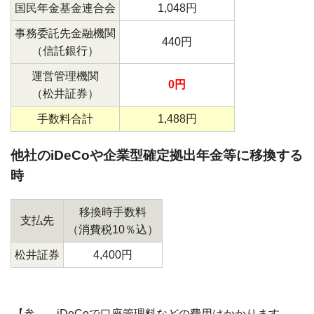
国民年金基金連合会
1,048円
事務委託先金融機関
440円
（信託銀行）
運営管理機関
0円
（松井証券）
手数料合計
1,488円
他社のiDeCoや企業型確定拠出年金等に移換する
時
移換時手数料
支払先
（消費税10％込）
松井証券
4,400円
【参
iDeCoで口座管理料などの費用はかかります