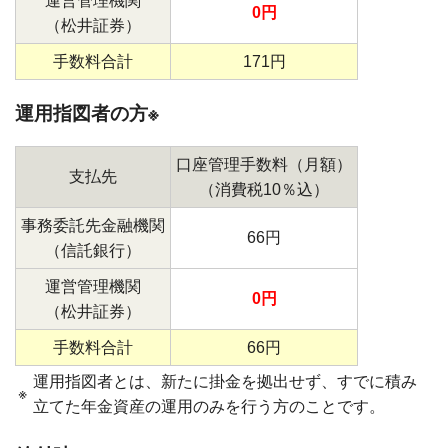
運営管理機関
0円
（松井証券）
手数料合計
171円
運用指図者の方※
口座管理手数料（月額）
支払先
（消費税10％込）
事務委託先金融機関
66円
（信託銀行）
運営管理機関
0円
（松井証券）
手数料合計
66円
運用指図者とは、新たに掛金を拠出せず、すでに積み
※
立てた年金資産の運用のみを行う方のことです。