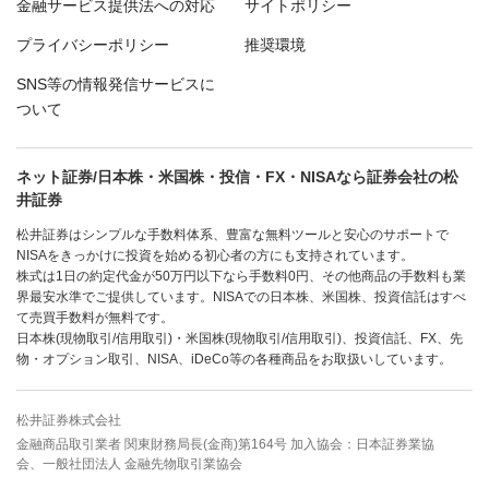
金融サービス提供法への対応
サイトポリシー
プライバシーポリシー
推奨環境
SNS等の情報発信サービスに
ついて
ネット証券/日本株・米国株・投信・FX・NISAなら証券会社の松
井証券
松井証券はシンプルな手数料体系、豊富な無料ツールと安心のサポートで
NISAをきっかけに投資を始める初心者の方にも支持されています。
株式は1日の約定代金が50万円以下なら手数料0円、その他商品の手数料も業
界最安水準でご提供しています。NISAでの日本株、米国株、投資信託はすべ
て売買手数料が無料です。
日本株(現物取引/信用取引)・米国株(現物取引/信用取引)、投資信託、FX、先
物・オプション取引、NISA、iDeCo等の各種商品をお取扱いしています。
松井証券株式会社
金融商品取引業者 関東財務局長(金商)第164号 加入協会：日本証券業協
会、一般社団法人 金融先物取引業協会