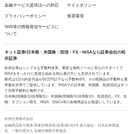
金融サービス提供法への対応
サイトポリシー
プライバシーポリシー
推奨環境
SNS等の情報発信サービスに
ついて
ネット証券/日本株・米国株・投信・FX・NISAなら証券会社の松
井証券
松井証券はシンプルな手数料体系、豊富な無料ツールと安心のサポートで
NISAをきっかけに投資を始める初心者の方にも支持されています。
株式は1日の約定代金が50万円以下なら手数料0円、その他商品の手数料も業
界最安水準でご提供しています。NISAでの日本株、米国株、投資信託はすべ
て売買手数料が無料です。
日本株(現物取引/信用取引)・米国株(現物取引/信用取引)、投資信託、FX、先
物・オプション取引、NISA、iDeCo等の各種商品をお取扱いしています。
松井証券株式会社
金融商品取引業者 関東財務局長(金商)第164号 加入協会：日本証券業協
会、一般社団法人 金融先物取引業協会