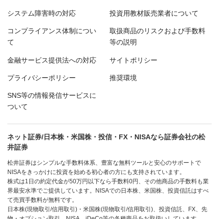
システム障害時の対応
投資用教材販売業者について
コンプライアンス体制につい
取扱商品のリスクおよび手数料
て
等の説明
金融サービス提供法への対応
サイトポリシー
プライバシーポリシー
推奨環境
SNS等の情報発信サービスに
ついて
ネット証券/日本株・米国株・投信・FX・NISAなら証券会社の松
井証券
松井証券はシンプルな手数料体系、豊富な無料ツールと安心のサポートで
NISAをきっかけに投資を始める初心者の方にも支持されています。
株式は1日の約定代金が50万円以下なら手数料0円、その他商品の手数料も業
界最安水準でご提供しています。NISAでの日本株、米国株、投資信託はすべ
て売買手数料が無料です。
日本株(現物取引/信用取引)・米国株(現物取引/信用取引)、投資信託、FX、先
物・オプション取引、NISA、iDeCo等の各種商品をお取扱いしています。