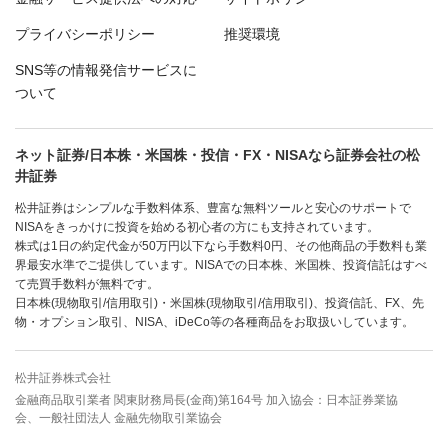
プライバシーポリシー
推奨環境
SNS等の情報発信サービスに
ついて
ネット証券/日本株・米国株・投信・FX・NISAなら証券会社の松
井証券
松井証券はシンプルな手数料体系、豊富な無料ツールと安心のサポートで
NISAをきっかけに投資を始める初心者の方にも支持されています。
株式は1日の約定代金が50万円以下なら手数料0円、その他商品の手数料も業
界最安水準でご提供しています。NISAでの日本株、米国株、投資信託はすべ
て売買手数料が無料です。
日本株(現物取引/信用取引)・米国株(現物取引/信用取引)、投資信託、FX、先
物・オプション取引、NISA、iDeCo等の各種商品をお取扱いしています。
松井証券株式会社
金融商品取引業者 関東財務局長(金商)第164号 加入協会：日本証券業協
会、一般社団法人 金融先物取引業協会