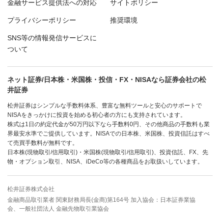
金融サービス提供法への対応
サイトポリシー
プライバシーポリシー
推奨環境
SNS等の情報発信サービスに
ついて
ネット証券/日本株・米国株・投信・FX・NISAなら証券会社の松
井証券
松井証券はシンプルな手数料体系、豊富な無料ツールと安心のサポートで
NISAをきっかけに投資を始める初心者の方にも支持されています。
株式は1日の約定代金が50万円以下なら手数料0円、その他商品の手数料も業
界最安水準でご提供しています。NISAでの日本株、米国株、投資信託はすべ
て売買手数料が無料です。
日本株(現物取引/信用取引)・米国株(現物取引/信用取引)、投資信託、FX、先
物・オプション取引、NISA、iDeCo等の各種商品をお取扱いしています。
松井証券株式会社
金融商品取引業者 関東財務局長(金商)第164号 加入協会：日本証券業協
会、一般社団法人 金融先物取引業協会