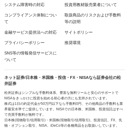
システム障害時の対応
投資用教材販売業者について
コンプライアンス体制につい
取扱商品のリスクおよび手数料
て
等の説明
金融サービス提供法への対応
サイトポリシー
プライバシーポリシー
推奨環境
SNS等の情報発信サービスに
ついて
ネット証券/日本株・米国株・投信・FX・NISAなら証券会社の松
井証券
松井証券はシンプルな手数料体系、豊富な無料ツールと安心のサポートで
NISAをきっかけに投資を始める初心者の方にも支持されています。
株式は1日の約定代金が50万円以下なら手数料0円、その他商品の手数料も業
界最安水準でご提供しています。NISAでの日本株、米国株、投資信託はすべ
て売買手数料が無料です。
日本株(現物取引/信用取引)・米国株(現物取引/信用取引)、投資信託、FX、先
物・オプション取引、NISA、iDeCo等の各種商品をお取扱いしています。