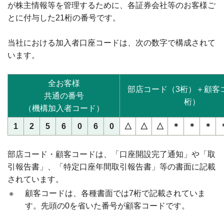
が株主情報等を管理するために、各証券会社等のお客様ご
とに付与した21桁の番号です。
当社における加入者口座コードは、次の数字で構成されて
います。
全お客様
部店コード（3桁）＋顧客
共通の番号
桁）
（機構加入者コード）
1
2
5
6
0
6
0
△
△
△
＊
＊
＊
部店コード・顧客コードは、「口座開設完了通知」や「取
引報告書」、「特定口座年間取引報告書」等の書面に記載
されています。
※
顧客コードは、各種書面では7桁で記載されていま
す。先頭の0を省いた番号が顧客コードです。