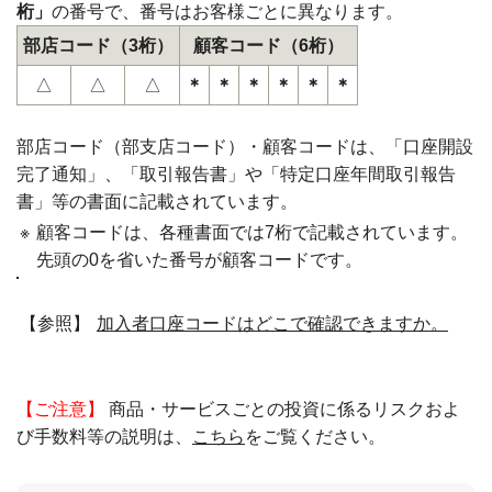
桁」
の番号で、番号はお客様ごとに異なります。
部店コード（3桁）
顧客コード（6桁）
△
△
△
＊
＊
＊
＊
＊
＊
部店コード（部支店コード）・顧客コードは、「口座開設
完了通知」、「取引報告書」や「特定口座年間取引報告
書」等の書面に記載されています。
※
顧客コードは、各種書面では7桁で記載されています。
先頭の0を省いた番号が顧客コードです。
【参照】
加入者口座コードはどこで確認できますか。
【ご注意】
商品・サービスごとの投資に係るリスクおよ
び手数料等の説明は、
こちら
をご覧ください。