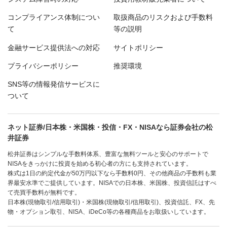
コンプライアンス体制につい
取扱商品のリスクおよび手数料
て
等の説明
金融サービス提供法への対応
サイトポリシー
プライバシーポリシー
推奨環境
SNS等の情報発信サービスに
ついて
ネット証券/日本株・米国株・投信・FX・NISAなら証券会社の松
井証券
松井証券はシンプルな手数料体系、豊富な無料ツールと安心のサポートで
NISAをきっかけに投資を始める初心者の方にも支持されています。
株式は1日の約定代金が50万円以下なら手数料0円、その他商品の手数料も業
界最安水準でご提供しています。NISAでの日本株、米国株、投資信託はすべ
て売買手数料が無料です。
日本株(現物取引/信用取引)・米国株(現物取引/信用取引)、投資信託、FX、先
物・オプション取引、NISA、iDeCo等の各種商品をお取扱いしています。