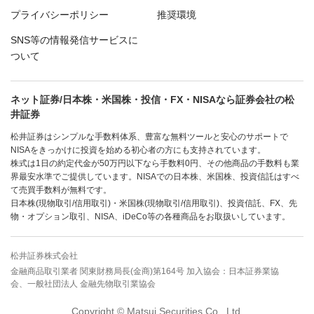
プライバシーポリシー
推奨環境
SNS等の情報発信サービスに
ついて
ネット証券/日本株・米国株・投信・FX・NISAなら証券会社の松
井証券
松井証券はシンプルな手数料体系、豊富な無料ツールと安心のサポートで
NISAをきっかけに投資を始める初心者の方にも支持されています。
株式は1日の約定代金が50万円以下なら手数料0円、その他商品の手数料も業
界最安水準でご提供しています。NISAでの日本株、米国株、投資信託はすべ
て売買手数料が無料です。
日本株(現物取引/信用取引)・米国株(現物取引/信用取引)、投資信託、FX、先
物・オプション取引、NISA、iDeCo等の各種商品をお取扱いしています。
松井証券株式会社
金融商品取引業者 関東財務局長(金商)第164号 加入協会：日本証券業協
会、一般社団法人 金融先物取引業協会
Copyright © Matsui Securities Co., Ltd.