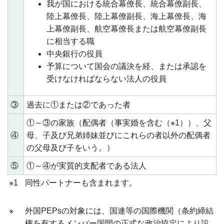
我が国における統合幕僚長、統合幕僚副長、
陸上幕僚長、陸上幕僚副長、海上幕僚長、海
上幕僚副長、航空幕僚長または航空幕僚副長
に相当する職
中央銀行の役員
予算について国会の議決を経、または承認を
受けなければならない法人の役員
③
過去に①または②であった者
①～③の家族（配偶者（事実婚を含む（※1））、父
④
母、子及び兄弟姉妹並びにこれらの者以外の配偶者
の父母及び子をいう。）
⑤
①～④が実質的支配者である法人
※1
同性パートナーも含まれます。
※
外国PEPsの対象には、国連等の国際機関（条約締結
権を有するメンバー国間の正式な政治協定により設