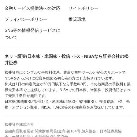
金融サービス提供法への対応
サイトポリシー
プライバシーポリシー
推奨環境
SNS等の情報発信サービスに
ついて
ネット証券/日本株・米国株・投信・FX・NISAなら証券会社の松
井証券
松井証券はシンプルな手数料体系、豊富な無料ツールと安心のサポートで
NISAをきっかけに投資を始める初心者の方にも支持されています。
株式は1日の約定代金が50万円以下なら手数料0円、その他商品の手数料も業
界最安水準でご提供しています。NISAでの日本株、米国株、投資信託はすべ
て売買手数料が無料です。
日本株(現物取引/信用取引)・米国株(現物取引/信用取引)、投資信託、FX、先
物・オプション取引、NISA、iDeCo等の各種商品をお取扱いしています。
松井証券株式会社
金融商品取引業者 関東財務局長(金商)第164号 加入協会：日本証券業協
会、一般社団法人 金融先物取引業協会