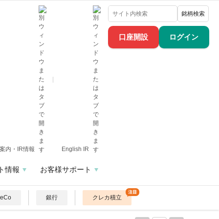
銘柄検索
口座開設
ログイン
案内・IR情報
English IR
ト情報
お客様サポート
DeCo
銀行
クレカ積立