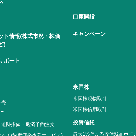
ス
口座開設
キャンペーン
ット情報(株式市況・株価
ど)
サポート
米国株
米国株現物取引
分売
米国株信用取引
IT
投資信託
・追跡指値・返済予約注文
最大1%貯まる投信残高ポイ
ッチ(約定価格改善サービス)