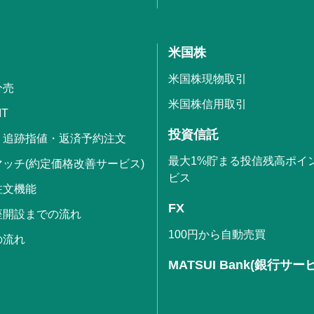
米国株
米国株現物取引
分売
米国株信用取引
IT
投資信託
・追跡指値・返済予約注文
最大1%貯まる投信残高ポイ
ッチ(約定価格改善サービス)
ビス
注文機能
FX
座開設までの流れ
100円から自動売買
の流れ
MATSUI Bank(銀行サー