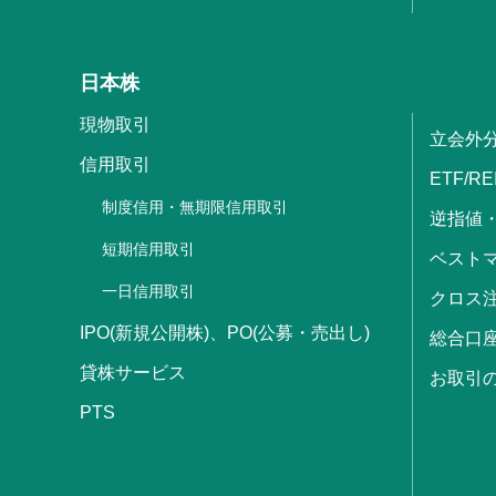
日本株
現物取引
立会外
信用取引
ETF/RE
制度信用・無期限信用取引
逆指値
短期信用取引
ベストマ
一日信用取引
クロス
IPO(新規公開株)、PO(公募・売出し)
総合口
貸株サービス
お取引
PTS