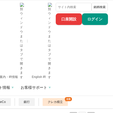
銘柄検索
口座開設
ログイン
案内・IR情報
English IR
ト情報
お客様サポート
DeCo
銀行
クレカ積立