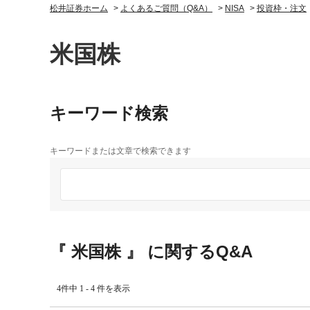
松井証券ホーム
>
よくあるご質問（Q&A）
>
NISA
>
投資枠・注文
米国株
キーワード検索
キーワードまたは文章で検索できます
『 米国株 』 に関するQ&A
4件中 1 - 4 件を表示