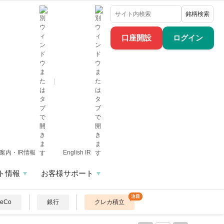
銘柄検索
口座開設
ログイン
案内・IR情報
English IR
ト情報
お客様サポート
DeCo
銀行
クレカ積立