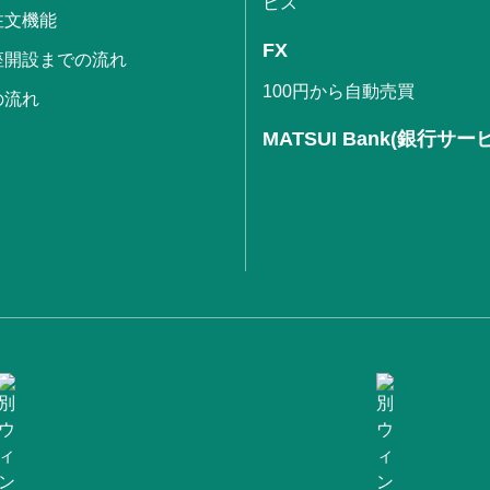
ビス
注文機能
FX
座開設までの流れ
100円から自動売買
の流れ
MATSUI Bank(銀行サー