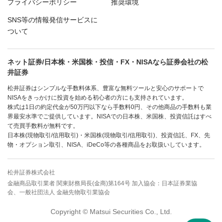
プライバシーポリシー
推奨環境
SNS等の情報発信サービスに
ついて
ネット証券/日本株・米国株・投信・FX・NISAなら証券会社の松
井証券
松井証券はシンプルな手数料体系、豊富な無料ツールと安心のサポートで
NISAをきっかけに投資を始める初心者の方にも支持されています。
株式は1日の約定代金が50万円以下なら手数料0円、その他商品の手数料も業
界最安水準でご提供しています。NISAでの日本株、米国株、投資信託はすべ
て売買手数料が無料です。
日本株(現物取引/信用取引)・米国株(現物取引/信用取引)、投資信託、FX、先
物・オプション取引、NISA、iDeCo等の各種商品をお取扱いしています。
松井証券株式会社
金融商品取引業者 関東財務局長(金商)第164号 加入協会：日本証券業協
会、一般社団法人 金融先物取引業協会
Copyright © Matsui Securities Co., Ltd.