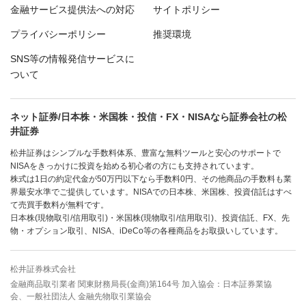
金融サービス提供法への対応
サイトポリシー
プライバシーポリシー
推奨環境
SNS等の情報発信サービスに
ついて
ネット証券/日本株・米国株・投信・FX・NISAなら証券会社の松
井証券
松井証券はシンプルな手数料体系、豊富な無料ツールと安心のサポートで
NISAをきっかけに投資を始める初心者の方にも支持されています。
株式は1日の約定代金が50万円以下なら手数料0円、その他商品の手数料も業
界最安水準でご提供しています。NISAでの日本株、米国株、投資信託はすべ
て売買手数料が無料です。
日本株(現物取引/信用取引)・米国株(現物取引/信用取引)、投資信託、FX、先
物・オプション取引、NISA、iDeCo等の各種商品をお取扱いしています。
松井証券株式会社
金融商品取引業者 関東財務局長(金商)第164号 加入協会：日本証券業協
会、一般社団法人 金融先物取引業協会