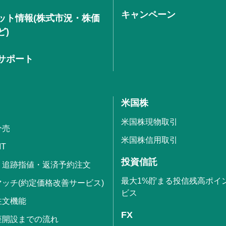
キャンペーン
ット情報(株式市況・株価
ど)
サポート
米国株
米国株現物取引
分売
米国株信用取引
IT
投資信託
・追跡指値・返済予約注文
最大1%貯まる投信残高ポイ
ッチ(約定価格改善サービス)
ビス
注文機能
FX
座開設までの流れ