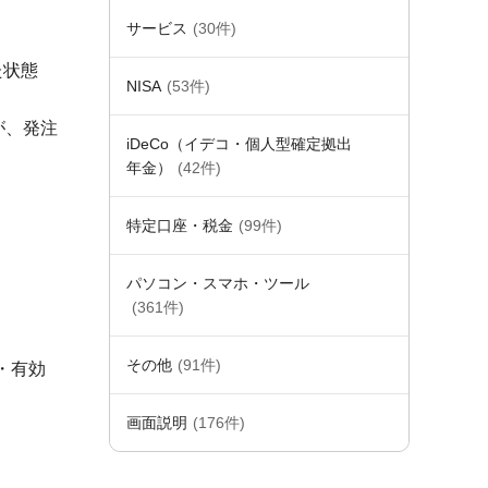
サービス
(30件)
た状態
NISA
(53件)
が、発注
iDeCo（イデコ・個人型確定拠出
年金）
(42件)
特定口座・税金
(99件)
パソコン・スマホ・ツール
(361件)
その他
(91件)
・有効
画面説明
(176件)