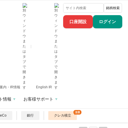
銘柄検索
口座開設
ログイン
案内・IR情報
English IR
ト情報
お客様サポート
DeCo
銀行
クレカ積立