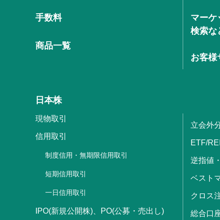
手数料
マーケ
検索な
商品一覧
お客様
日本株
現物取引
立会外
信用取引
ETF/RE
制度信用・無期限信用取引
逆指値
短期信用取引
ベストマ
一日信用取引
クロス
IPO(新規公開株)、PO(公募・売出し)
総合口