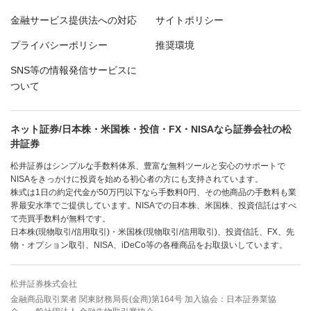
金融サービス提供法への対応
サイトポリシー
プライバシーポリシー
推奨環境
SNS等の情報発信サービスに
ついて
ネット証券/日本株・米国株・投信・FX・NISAなら証券会社の松
井証券
松井証券はシンプルな手数料体系、豊富な無料ツールと安心のサポートで
NISAをきっかけに投資を始める初心者の方にも支持されています。
株式は1日の約定代金が50万円以下なら手数料0円、その他商品の手数料も業
界最安水準でご提供しています。NISAでの日本株、米国株、投資信託はすべ
て売買手数料が無料です。
日本株(現物取引/信用取引)・米国株(現物取引/信用取引)、投資信託、FX、先
物・オプション取引、NISA、iDeCo等の各種商品をお取扱いしています。
松井証券株式会社
金融商品取引業者 関東財務局長(金商)第164号 加入協会：日本証券業協