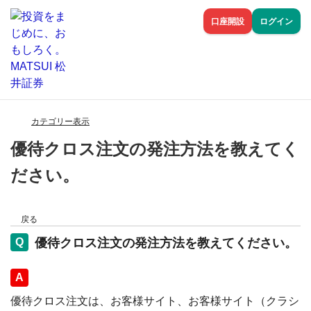
口座開設
ログイン
カテゴリー表示
優待クロス注文の発注方法を教えてく
ださい。
戻る
優待クロス注文の発注方法を教えてください。
回答
優待クロス注文は、お客様サイト、お客様サイト（クラシ