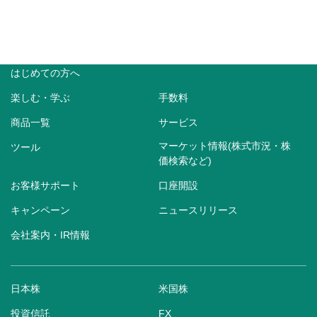
はじめての方へ
楽しむ・学ぶ
手数料
商品一覧
サービス
マーケット情報(株式市況・株
ツール
価検索など)
お客様サポート
口座開設
キャンペーン
ニュースリリース
会社案内・IR情報
日本株
米国株
投資信託
FX