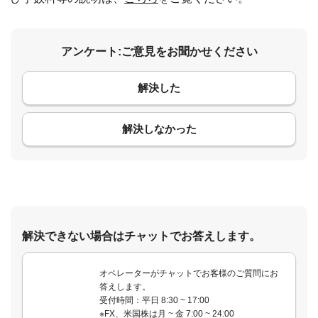
アンケート:ご意見をお聞かせください
解決した
コメント
解決しなかった
解決できない場合はチャットでお答えします。
オペレーターがチャットでお客様のご質問にお
答えします。
受付時間：平日 8:30 ~ 17:00
※FX、米国株は月 ~ 金 7:00 ~ 24:00