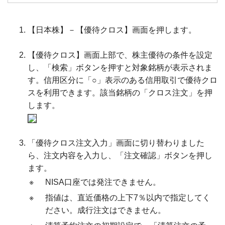
【日本株】－【優待クロス】画面を押します。
【優待クロス】画面上部で、株主優待の条件を設定
し、「検索」ボタンを押すと対象銘柄が表示されま
す。信用区分に「○」表示のある信用取引で優待クロ
スを利用できます。該当銘柄の「クロス注文」を押
します。
「優待クロス注文入力」画面に切り替わりました
ら、注文内容を入力し、「注文確認」ボタンを押し
ます。
※
NISA口座では発注できません。
※
指値は、直近価格の上下7％以内で指定してく
ださい。成行注文はできません。