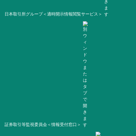
日本取引所グループ＜適時開示情報閲覧サービス＞
証券取引等監視委員会＜情報受付窓口＞