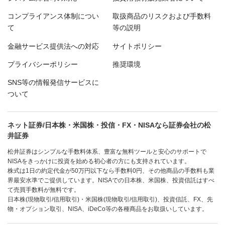
コンプライアンス体制につい
取扱商品のリスクおよび手数料
て
等の説明
金融サービス提供法への対応
サイトポリシー
プライバシーポリシー
推奨環境
SNS等の情報発信サービスに
ついて
ネット証券/日本株・米国株・投信・FX・NISAなら証券会社の松
井証券
松井証券はシンプルな手数料体系、豊富な無料ツールと安心のサポートで
NISAをきっかけに投資を始める初心者の方にも支持されています。
株式は1日の約定代金が50万円以下なら手数料0円、その他商品の手数料も業
界最安水準でご提供しています。NISAでの日本株、米国株、投資信託はすべ
て売買手数料が無料です。
日本株(現物取引/信用取引)・米国株(現物取引/信用取引)、投資信託、FX、先
物・オプション取引、NISA、iDeCo等の各種商品をお取扱いしています。