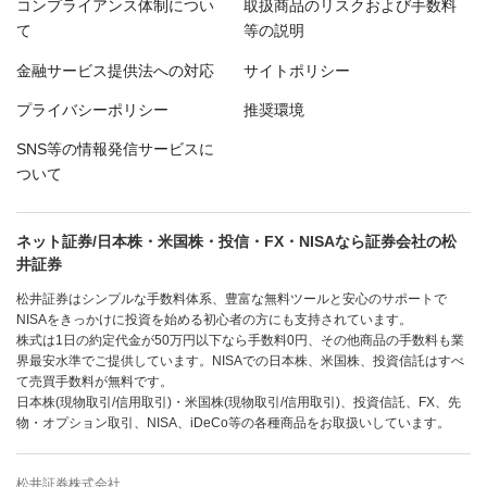
コンプライアンス体制につい
取扱商品のリスクおよび手数料
て
等の説明
金融サービス提供法への対応
サイトポリシー
プライバシーポリシー
推奨環境
SNS等の情報発信サービスに
ついて
ネット証券/日本株・米国株・投信・FX・NISAなら証券会社の松
井証券
松井証券はシンプルな手数料体系、豊富な無料ツールと安心のサポートで
NISAをきっかけに投資を始める初心者の方にも支持されています。
株式は1日の約定代金が50万円以下なら手数料0円、その他商品の手数料も業
界最安水準でご提供しています。NISAでの日本株、米国株、投資信託はすべ
て売買手数料が無料です。
日本株(現物取引/信用取引)・米国株(現物取引/信用取引)、投資信託、FX、先
物・オプション取引、NISA、iDeCo等の各種商品をお取扱いしています。
松井証券株式会社