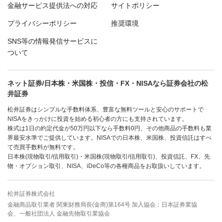
金融サービス提供法への対応
サイトポリシー
プライバシーポリシー
推奨環境
SNS等の情報発信サービスに
ついて
ネット証券/日本株・米国株・投信・FX・NISAなら証券会社の松
井証券
松井証券はシンプルな手数料体系、豊富な無料ツールと安心のサポートで
NISAをきっかけに投資を始める初心者の方にも支持されています。
株式は1日の約定代金が50万円以下なら手数料0円、その他商品の手数料も業
界最安水準でご提供しています。NISAでの日本株、米国株、投資信託はすべ
て売買手数料が無料です。
日本株(現物取引/信用取引)・米国株(現物取引/信用取引)、投資信託、FX、先
物・オプション取引、NISA、iDeCo等の各種商品をお取扱いしています。
松井証券株式会社
金融商品取引業者 関東財務局長(金商)第164号 加入協会：日本証券業協
会、一般社団法人 金融先物取引業協会