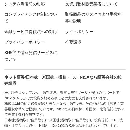
システム障害時の対応
投資用教材販売業者について
コンプライアンス体制につい
取扱商品のリスクおよび手数料
て
等の説明
金融サービス提供法への対応
サイトポリシー
プライバシーポリシー
推奨環境
SNS等の情報発信サービスに
ついて
ネット証券/日本株・米国株・投信・FX・NISAなら証券会社の松
井証券
松井証券はシンプルな手数料体系、豊富な無料ツールと安心のサポートで
NISAをきっかけに投資を始める初心者の方にも支持されています。
株式は1日の約定代金が50万円以下なら手数料0円、その他商品の手数料も業
界最安水準でご提供しています。NISAでの日本株、米国株、投資信託はすべ
て売買手数料が無料です。
日本株(現物取引/信用取引)・米国株(現物取引/信用取引)、投資信託、FX、先
物・オプション取引、NISA、iDeCo等の各種商品をお取扱いしています。