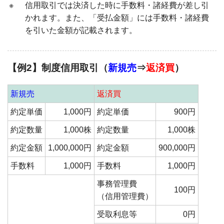
※
信用取引では決済した時に手数料・諸経費が差し引
かれます。また、「受払金額」には手数料・諸経費
を引いた金額が記載されます。
【例2】制度信用取引（
新規売
⇒
返済買
）
新規売
返済買
約定単価
1,000円
約定単価
900円
約定数量
1,000株
約定数量
1,000株
約定金額
1,000,000円
約定金額
900,000円
手数料
1,000円
手数料
1,000円
事務管理費
100円
（信用管理費）
受取利息等
0円