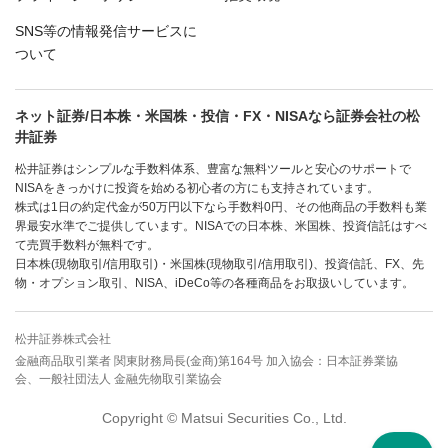
SNS等の情報発信サービスに
ついて
ネット証券/日本株・米国株・投信・FX・NISAなら証券会社の松
井証券
松井証券はシンプルな手数料体系、豊富な無料ツールと安心のサポートで
NISAをきっかけに投資を始める初心者の方にも支持されています。
株式は1日の約定代金が50万円以下なら手数料0円、その他商品の手数料も業
界最安水準でご提供しています。NISAでの日本株、米国株、投資信託はすべ
て売買手数料が無料です。
日本株(現物取引/信用取引)・米国株(現物取引/信用取引)、投資信託、FX、先
物・オプション取引、NISA、iDeCo等の各種商品をお取扱いしています。
松井証券株式会社
金融商品取引業者 関東財務局長(金商)第164号 加入協会：日本証券業協
会、一般社団法人 金融先物取引業協会
Copyright © Matsui Securities Co., Ltd.