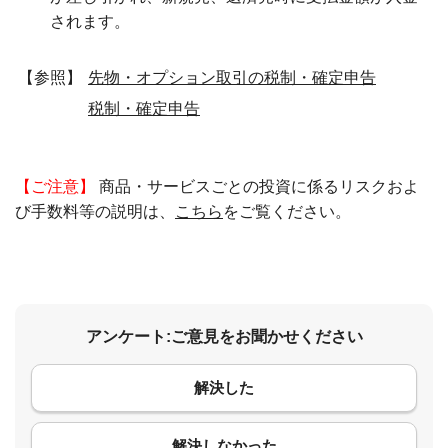
されます。
【参照】
先物・オプション取引の税制・確定申告
税制・確定申告
【ご注意】
商品・サービスごとの投資に係るリスクおよ
び手数料等の説明は、
こちら
をご覧ください。
アンケート:ご意見をお聞かせください
解決した
コメント
解決しなかった