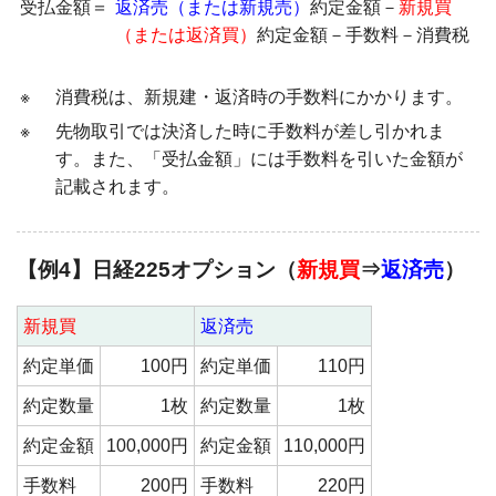
受払金額＝
返済売（または新規売）
約定金額－
新規買
（または返済買）
約定金額－手数料－消費税
※
消費税は、新規建・返済時の手数料にかかります。
※
先物取引では決済した時に手数料が差し引かれま
す。また、「受払金額」には手数料を引いた金額が
記載されます。
【例4】日経225オプション（
新規買
⇒
返済売
）
新規買
返済売
約定単価
100円
約定単価
110円
約定数量
1枚
約定数量
1枚
約定金額
100,000円
約定金額
110,000円
手数料
200円
手数料
220円