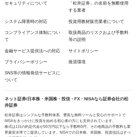
セキュリティについて
「松井証券」の名前を無断使用
する業者
システム障害時の対応
投資用教材販売業者について
コンプライアンス体制につい
取扱商品のリスクおよび手数料
て
等の説明
金融サービス提供法への対応
サイトポリシー
プライバシーポリシー
推奨環境
SNS等の情報発信サービスに
ついて
ネット証券/日本株・米国株・投信・FX・NISAなら証券会社の松
井証券
松井証券はシンプルな手数料体系、豊富な無料ツールと安心のサポートで
NISAをきっかけに投資を始める初心者の方にも支持されています。
株式は1日の約定代金が50万円以下なら手数料0円、その他商品の手数料も業
界最安水準でご提供しています。NISAでの日本株、米国株、投資信託はすべ