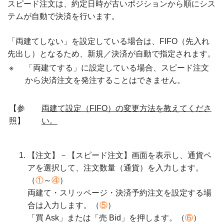
スピード注文は、約定日時が古いポジションから順にシス
テムが自動で決済を行います。
「両建てしない」を設定している場合は、FIFO（先入れ
先出し）となるため、新規／決済が自動で指定されます。
※
「両建てする」に設定している場合、スピード注文
から決済注文を発注することはできません。
【参
両建て設定（FIFO）の変更方法を教えてくださ
照】
い。
【注文】－【スピード注文】画面を表示し、通貨ペ
アを選択して、注文数量（通貨）を入力します。
（
①
～
④
）
両建て・スリッページ・決済予約注文を設定する場
合は入力します。（
⑤
）
「買 Ask」または「売 Bid」を押します。（
⑥
）