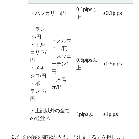
0.1pips以
・ハンガリー/円
±0.1pips
上
・ラン
ド/円
・ノルウ
・トル
ェー/円
コリラ/
・スウェ
円
0.5pips以
ーデン/
±0.5pips
・メキ
上
円
シコ/円
・人民
・ポー
元/円
ランド/
円
・上記以外の全て
1pips以上
±1pips
の通貨ペア
注文内容を確認のうえ、「注文する」を押します。