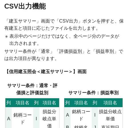
CSV出力機能
「建玉サマリー」画面で「CSV出力」ボタンを押すと、保
有建玉と項目に応じたファイルを出力します。
※
表示中のページだけではなく、全ページ分のデータが
出力されます。
サマリー条件が「通常」「評価損益別」と「損益率別」で
は出力項目が異なります。
【信用建玉照会＜建玉サマリー＞】画面
サマリー条件：通常・評
価損と評価益別
サマリー条件：損益率別
列
項目名
列
項目名
列
項目名
列
項目名
損益分
銘柄コー
損益分岐点
銘柄コー
A
I
A
I
岐点単
ド
単価
ド
価
B
銘柄名
J
直近期日