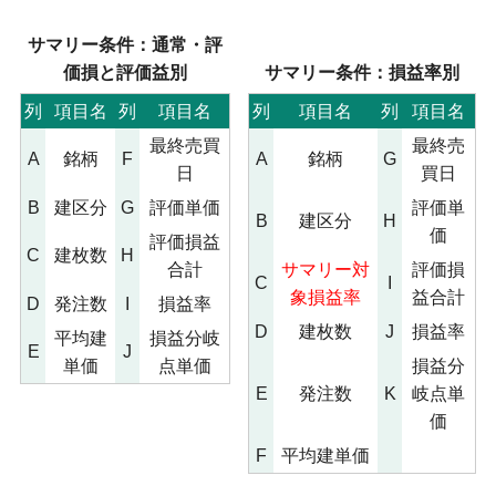
サマリー条件：通常・評
価損と評価益別
サマリー条件：損益率別
列
項目名
列
項目名
列
項目名
列
項目名
最終売買
最終売
A
銘柄
F
A
銘柄
G
日
買日
B
建区分
G
評価単価
評価単
B
建区分
H
価
評価損益
C
建枚数
H
合計
サマリー対
評価損
C
I
象損益率
益合計
D
発注数
I
損益率
D
建枚数
J
損益率
平均建
損益分岐
E
J
単価
点単価
損益分
E
発注数
K
岐点単
価
F
平均建単価