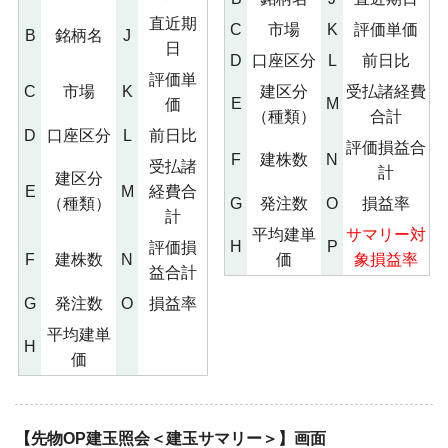
直近期
C
市場
K
評価単価
B
銘柄名
J
日
D
口座区分
L
前日比
評価単
C
市場
K
建区分
受払諸経費
E
M
価
（種類）
合計
D
口座区分
L
前日比
評価損益合
F
建株数
N
受払諸
計
建区分
E
M
経費合
（種類）
G
発注数
O
損益率
計
平均建単
サマリー対
H
P
評価損
F
建株数
N
価
象損益率
益合計
G
発注数
O
損益率
平均建単
H
価
【先物OP建玉照会＜建玉サマリー＞】画面