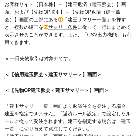
お客様サイト【日本株】－【建玉返済（建玉照会）】画
面、および【先物OP取引】－【先物OP返済（建玉照
会）】画面の上部にある
①
「建玉サマリー一覧」を押す
と、複数の建玉を
②
サマリー条件
に従って一行にまとめて
表示させることができます。また、「
CSV出力機能
」も利
用できます。
※
一日先物取引は対象外です。
＜【信用建玉照会＜建玉サマリー＞】画面＞
＜【先物OP建玉照会＜建玉サマリー＞】画面＞
「建玉サマリー一覧」画面より返済注文を発注する場合、
建玉を指定できません。「返済ルール設定」で設定したル
ールに従って発注されます。建玉を指定する場合は「建玉
一覧」に切り替えて発注してください。