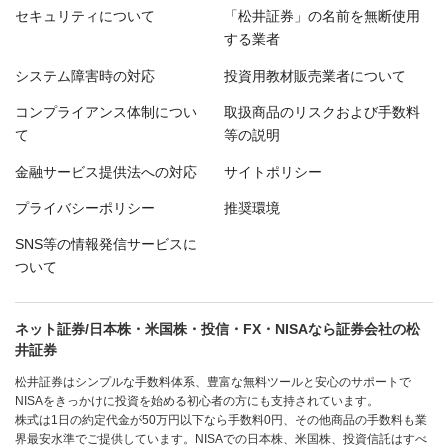
セキュリティについて
「松井証券」の名前を無断使用
する業者
システム障害時の対応
投資用教材販売業者について
コンプライアンス体制につい
取扱商品のリスクおよび手数料
て
等の説明
金融サービス提供法への対応
サイトポリシー
プライバシーポリシー
推奨環境
SNS等の情報発信サービスに
ついて
ネット証券/日本株・米国株・投信・FX・NISAなら証券会社の松
井証券
松井証券はシンプルな手数料体系、豊富な無料ツールと安心のサポートで
NISAをきっかけに投資を始める初心者の方にも支持されています。
株式は1日の約定代金が50万円以下なら手数料0円、その他商品の手数料も業
界最安水準でご提供しています。NISAでの日本株、米国株、投資信託はすべ