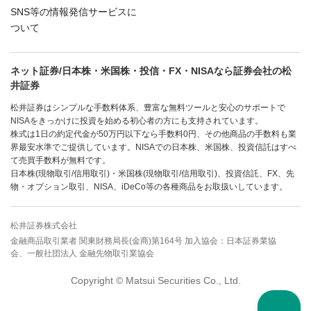
SNS等の情報発信サービスに
ついて
ネット証券/日本株・米国株・投信・FX・NISAなら証券会社の松
井証券
松井証券はシンプルな手数料体系、豊富な無料ツールと安心のサポートで
NISAをきっかけに投資を始める初心者の方にも支持されています。
株式は1日の約定代金が50万円以下なら手数料0円、その他商品の手数料も業
界最安水準でご提供しています。NISAでの日本株、米国株、投資信託はすべ
て売買手数料が無料です。
日本株(現物取引/信用取引)・米国株(現物取引/信用取引)、投資信託、FX、先
物・オプション取引、NISA、iDeCo等の各種商品をお取扱いしています。
松井証券株式会社
金融商品取引業者 関東財務局長(金商)第164号 加入協会：日本証券業協
会、一般社団法人 金融先物取引業協会
Copyright © Matsui Securities Co., Ltd.