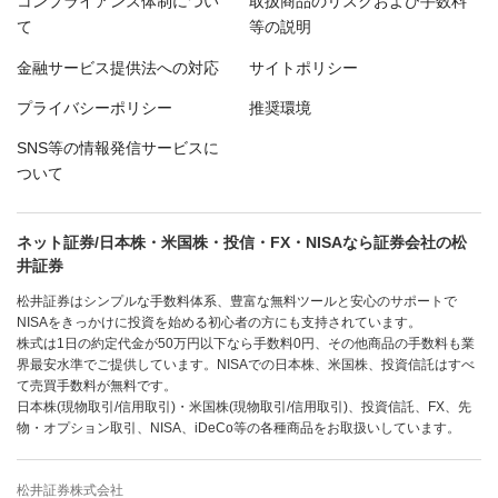
コンプライアンス体制につい
取扱商品のリスクおよび手数料
て
等の説明
金融サービス提供法への対応
サイトポリシー
プライバシーポリシー
推奨環境
SNS等の情報発信サービスに
ついて
ネット証券/日本株・米国株・投信・FX・NISAなら証券会社の松
井証券
松井証券はシンプルな手数料体系、豊富な無料ツールと安心のサポートで
NISAをきっかけに投資を始める初心者の方にも支持されています。
株式は1日の約定代金が50万円以下なら手数料0円、その他商品の手数料も業
界最安水準でご提供しています。NISAでの日本株、米国株、投資信託はすべ
て売買手数料が無料です。
日本株(現物取引/信用取引)・米国株(現物取引/信用取引)、投資信託、FX、先
物・オプション取引、NISA、iDeCo等の各種商品をお取扱いしています。
松井証券株式会社