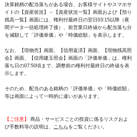
決算銘柄の配当落ちがある場合、お客様サイトやスマホサ
イトの【資産状況】－【資産状況一覧】画面および【預り
残高一覧】画面には、権利付最終日の翌日03:15以降（夜
間データ一括処理終了後）、前営業日終値から配当落ち分
を減額して「評価単価」や「時価総額」を表示します。
なお、【現物売】画面、【信用返済】画面、【現物残高照
会】画面、【信用建玉照会】画面の「評価単価」は、権利
落ち日の07:50頃まで、調整前の権利付最終日の終値を表
示します。
そのため、配当のある銘柄の「評価単価」や「時価総額」
等は画面によって一時的に違いがあります。
【ご注意】
商品・サービスごとの投資に係るリスクおよ
び手数料等の説明は、
こちら
をご覧ください。