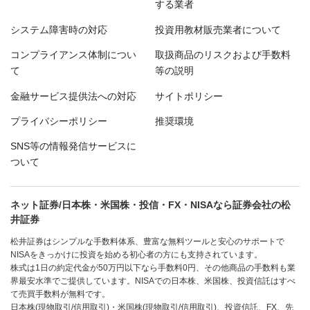
する業者
システム障害時の対応
投資用教材販売業者について
コンプライアンス体制につい
取扱商品のリスクおよび手数料
て
等の説明
金融サービス提供法への対応
サイトポリシー
プライバシーポリシー
推奨環境
SNS等の情報発信サービスに
ついて
ネット証券/日本株・米国株・投信・FX・NISAなら証券会社の松
井証券
松井証券はシンプルな手数料体系、豊富な無料ツールと安心のサポートで
NISAをきっかけに投資を始める初心者の方にも支持されています。
株式は1日の約定代金が50万円以下なら手数料0円、その他商品の手数料も業
界最安水準でご提供しています。NISAでの日本株、米国株、投資信託はすべ
て売買手数料が無料です。
日本株(現物取引/信用取引)・米国株(現物取引/信用取引)、投資信託、FX、先