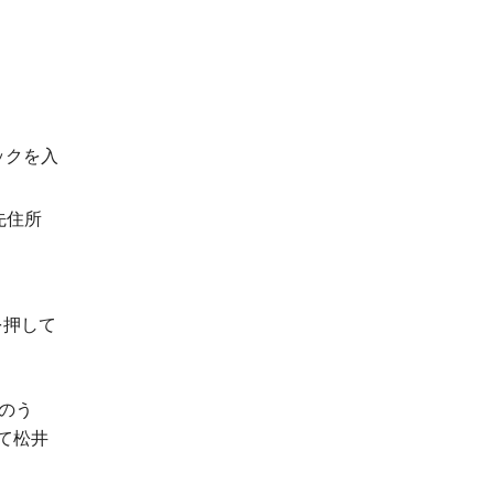
ックを入
先住所
を押して
のう
て松井