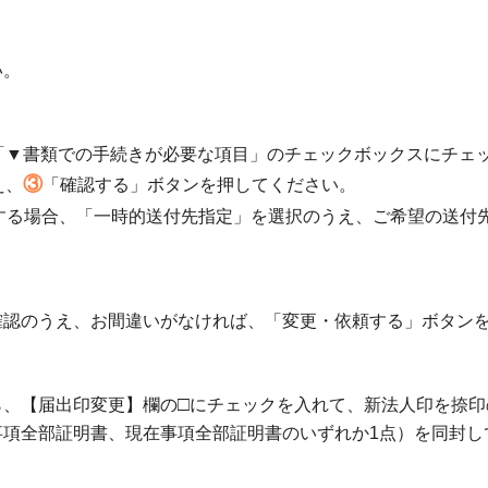
い。
「▼書類での手続きが必要な項目」のチェックボックスにチェ
③
え、
「確認する」ボタンを押してください。
する場合、「一時的送付先指定」を選択のうえ、ご希望の送付
確認のうえ、お間違いがなければ、「変更・依頼する」ボタン
□
ら、【届出印変更】欄の
にチェックを入れて、新法人印を捺印
事項全部証明書、現在事項全部証明書のいずれか1点）を同封し