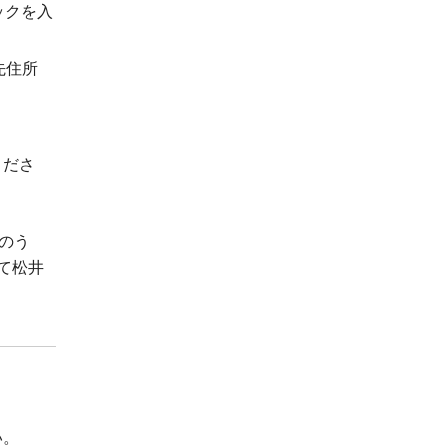
ックを入
先住所
くださ
のう
て松井
い。